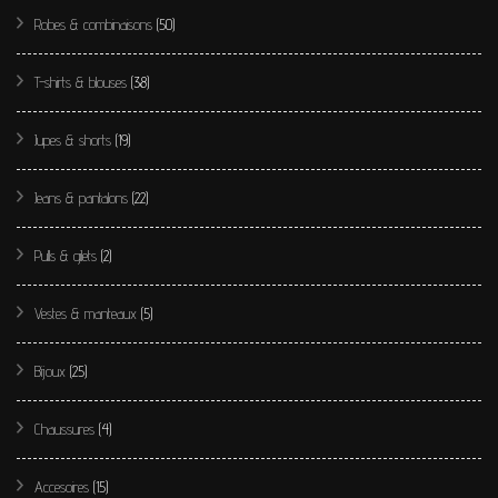
Robes & combinaisons
(50)
T-shirts & blouses
(38)
Jupes & shorts
(19)
Jeans & pantalons
(22)
Pulls & gilets
(2)
Vestes & manteaux
(5)
Bijoux
(25)
Chaussures
(4)
Accesoires
(15)