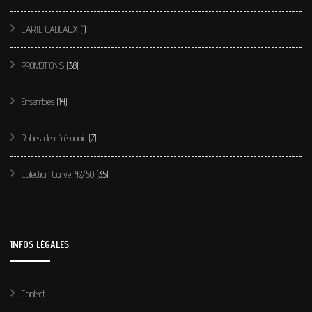
CARTE CADEAUX
(1)
PROMOTIONS
(38)
Ensembles
(14)
Robes de cérémonie
(7)
Collection Curve 42/50
(35)
INFOS LÉGALES
Contact