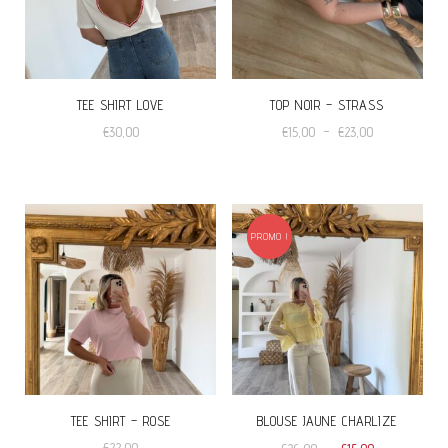
TEE SHIRT LOVE
TOP NOIR – STRASS
Plage
€
30,00
€
15,00
–
€
23,00
de
Ce
prix :
produit
€15,00
à
a
€23,00
PROMO !
plusieurs
variations.
Les
options
peuvent
être
TEE SHIRT – ROSE
BLOUSE JAUNE CHARLIZE
choisies
Le
Le
€
22,00