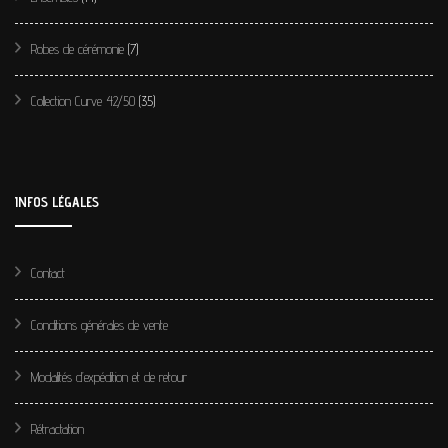
Robes de cérémonie
(7)
Collection Curve 42/50
(35)
INFOS LÉGALES
Contact
Conditions générales de vente
Modalités d’expédition et de retour
Rétractation