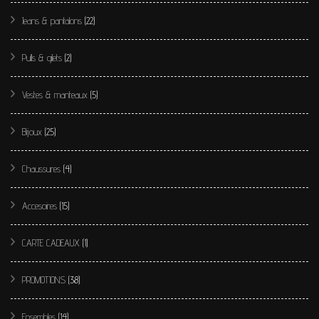
produit
Jeans & pantalons
(22)
Pulls & gilets
(2)
Vestes & manteaux
(5)
Bijoux
(25)
Chaussures
(4)
Accesoires
(15)
CARTE CADEAUX
(1)
PROMOTIONS
(38)
Ensembles
(14)