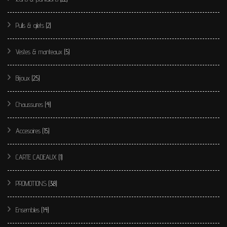
Pulls & gilets
(2)
Vestes & manteaux
(5)
Bijoux
(25)
Chaussures
(4)
Accesoires
(15)
CARTE CADEAUX
(1)
PROMOTIONS
(38)
Ensembles
(14)