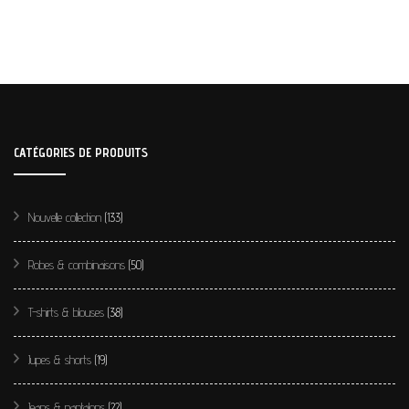
CATÉGORIES DE PRODUITS
Nouvelle collection
(133)
Robes & combinaisons
(50)
T-shirts & blouses
(38)
Jupes & shorts
(19)
Jeans & pantalons
(22)