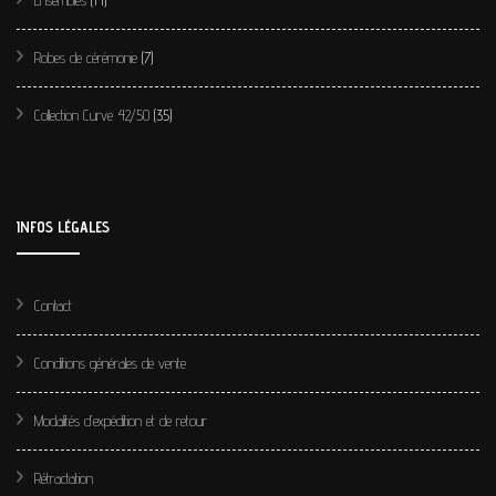
Ensembles
(14)
Robes de cérémonie
(7)
Collection Curve 42/50
(35)
INFOS LÉGALES
Contact
Conditions générales de vente
Modalités d’expédition et de retour
Rétractation