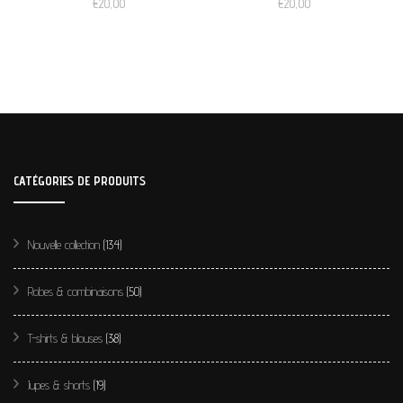
€
20,00
€
20,00
CATÉGORIES DE PRODUITS
Nouvelle collection
(134)
Robes & combinaisons
(50)
T-shirts & blouses
(38)
Jupes & shorts
(19)