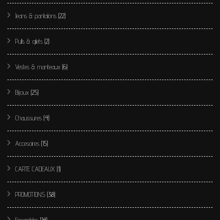
Jeans & pantalons
(22)
Pulls & gilets
(2)
Vestes & manteaux
(6)
Bijoux
(25)
Chaussures
(4)
Accesoires
(15)
CARTE CADEAUX
(1)
PROMOTIONS
(38)