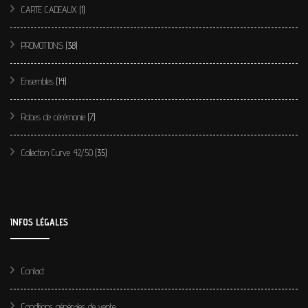
CARTE CADEAUX
(1)
PROMOTIONS
(38)
Ensembles
(14)
Robes de cérémonie
(7)
Collection Curve 42/50
(35)
INFOS LÉGALES
Contact
Conditions générales de vente