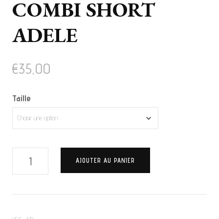
COMBI SHORT
ADELE
€
35,00
Taille
quantité
AJOUTER AU PANIER
de
COMBI
SHORT
ADELE