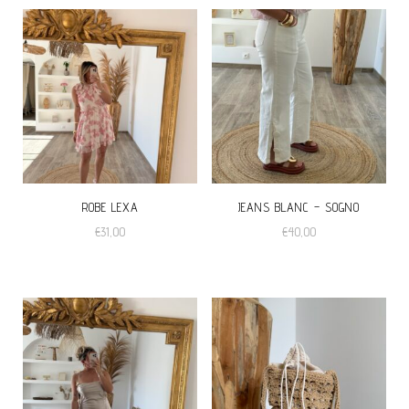
ROBE LEXA
JEANS BLANC – SOGNO
€
31,00
€
40,00
Ce
produit
a
plusieurs
variations.
Les