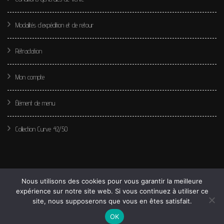
Modalités d’expédition et de retour
Rétractation
Mon compte
Élément de menu
Collection Curve 42/50
Nous utilisons des cookies pour vous garantir la meilleure
expérience sur notre site web. Si vous continuez à utiliser ce
site, nous supposerons que vous en êtes satisfait.
© Copyright 2020 Les perles de Léa. Tous droits réservés.
Fashion Diva | Développé par
OK
Blossom Themes
.Propulsé par
WordPress
.