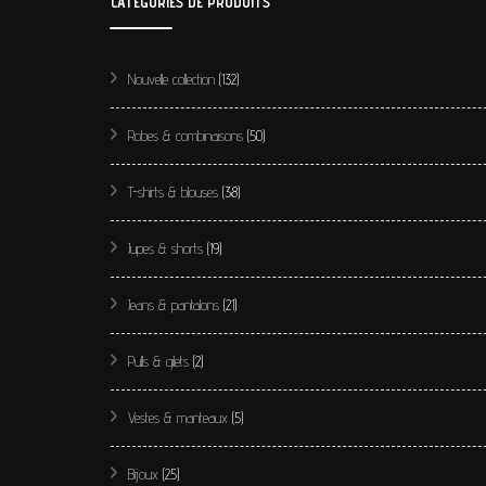
CATÉGORIES DE PRODUITS
Nouvelle collection
(132)
Robes & combinaisons
(50)
T-shirts & blouses
(38)
Jupes & shorts
(19)
Jeans & pantalons
(21)
Pulls & gilets
(2)
Vestes & manteaux
(5)
Bijoux
(25)