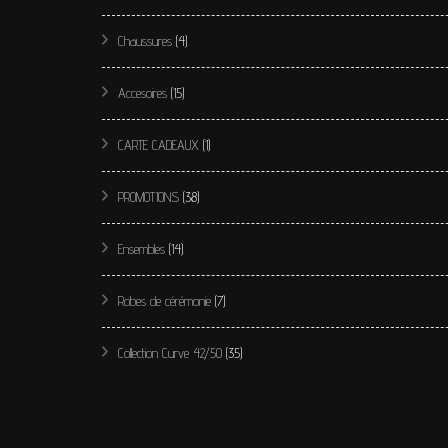
Chaussures
(4)
Accesoires
(15)
CARTE CADEAUX
(1)
PROMOTIONS
(38)
Ensembles
(14)
Robes de cérémonie
(7)
Collection Curve 42/50
(35)