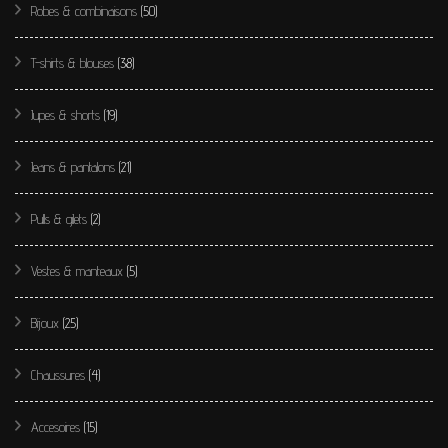
Robes & combinaisons
(50)
T-shirts & blouses
(38)
Jupes & shorts
(19)
Jeans & pantalons
(21)
Pulls & gilets
(2)
Vestes & manteaux
(5)
Bijoux
(25)
Chaussures
(4)
Accesoires
(15)