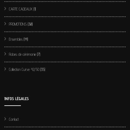
CARTE CADEAUX
(1)
PROMOTIONS
(38)
Ensembles
(14)
Robes de cérémonie
(7)
Collection Curve 42/50
(35)
INFOS LÉGALES
Contact