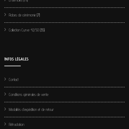
Ensembles
(14)
Robes de cérémonie
(7)
Collection Curve 42/50
(35)
INFOS LÉGALES
Contact
Conditions générales de vente
Modalités d’expédition et de retour
Rétractation