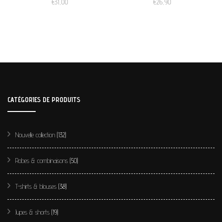
€
31,00
€
26,90
CATÉGORIES DE PRODUITS
Nouvelle collection
(132)
Robes & combinaisons
(50)
T-shirts & blouses
(38)
Jupes & shorts
(19)