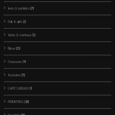
Jeans & pantalons
(21)
Pulls & gilets
(2)
Vestes & manteaux
(5)
Bijoux
(25)
Chaussures
(4)
Accesoires
(15)
CARTE CADEAUX
(1)
PROMOTIONS
(38)