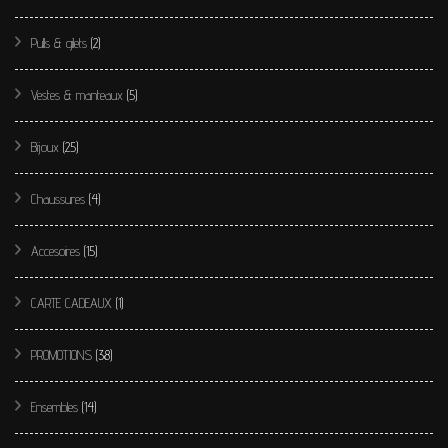
Pulls & gilets
(2)
Vestes & manteaux
(5)
Bijoux
(25)
Chaussures
(4)
Accesoires
(15)
CARTE CADEAUX
(1)
PROMOTIONS
(38)
Ensembles
(14)