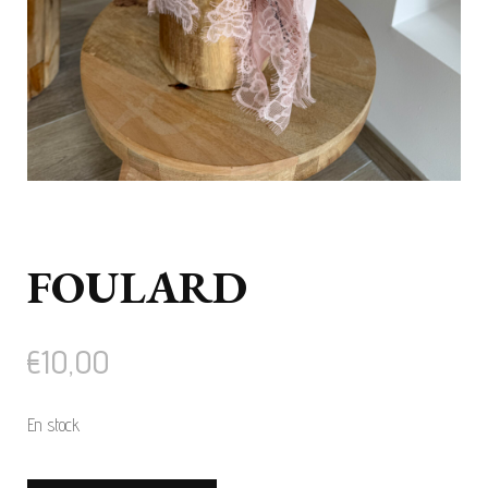
FOULARD
€
10,00
En stock
quantité