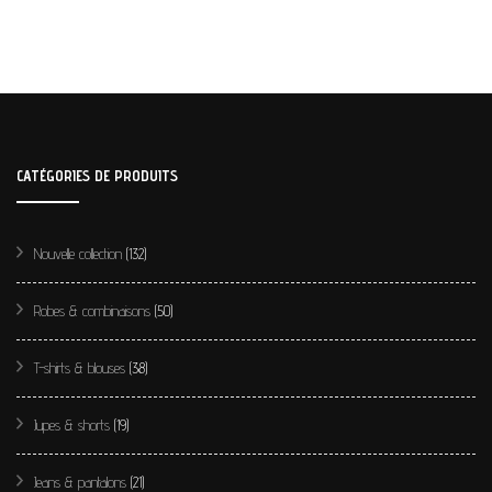
CATÉGORIES DE PRODUITS
Nouvelle collection
(132)
Robes & combinaisons
(50)
T-shirts & blouses
(38)
Jupes & shorts
(19)
Jeans & pantalons
(21)