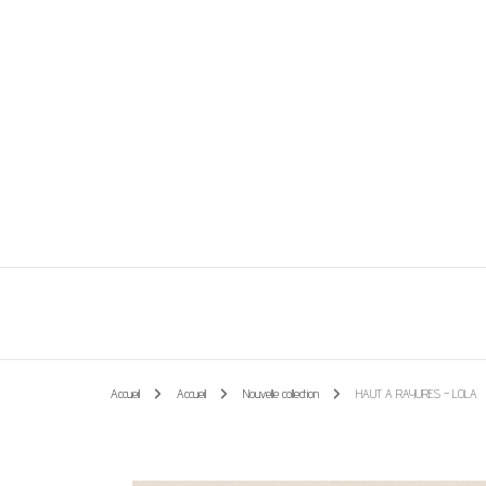
Vêtements et accessoires
Les perles de Léa
Accueil
Accueil
Nouvelle collection
HAUT A RAYURES – LOLA