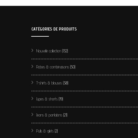
CATÉGORIES DE PRODUITS
Nouvelle collection
(132)
Robes & combinaisons
(50)
T-shirts & blouses
(38)
Jupes & shorts
(19)
Jeans & pantalons
(21)
Pulls & gilets
(2)