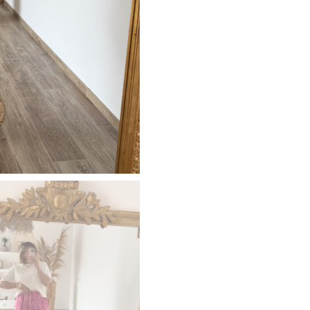
LOLA
JEANS & PANTALONS
CHAUSSURES
BIJOUX
ACCESOIRES
CARTE CADEAUX