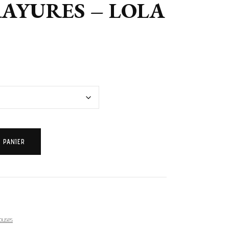
AYURES – LOLA
 PANIER
louses