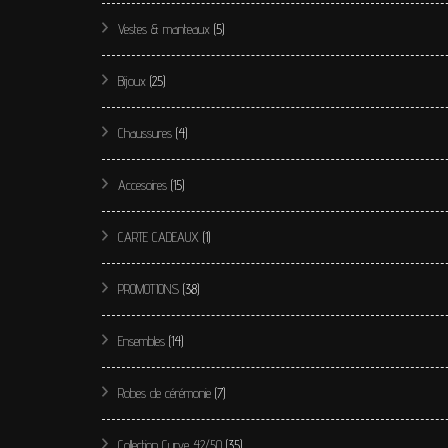
Vestes & manteaux
(5)
Bijoux
(25)
Chaussures
(4)
Accesoires
(15)
CARTE CADEAUX
(1)
PROMOTIONS
(38)
Ensembles
(14)
Robes de cérémonie
(7)
Collection Curve 42/50
(35)