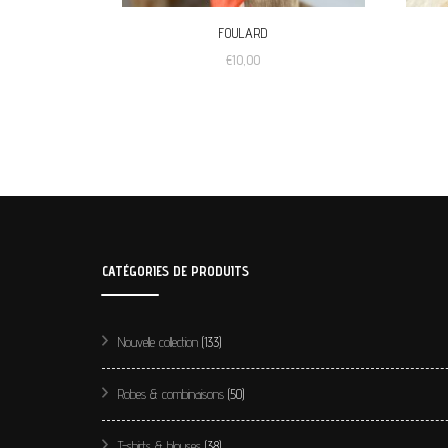
FOULARD
€
10,00
CATÉGORIES DE PRODUITS
Nouvelle collection
(133)
Robes & combinaisons
(50)
T-shirts & blouses
(38)