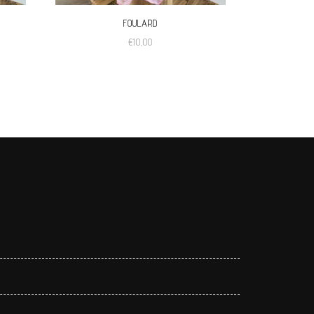
FOULARD
€
10,00