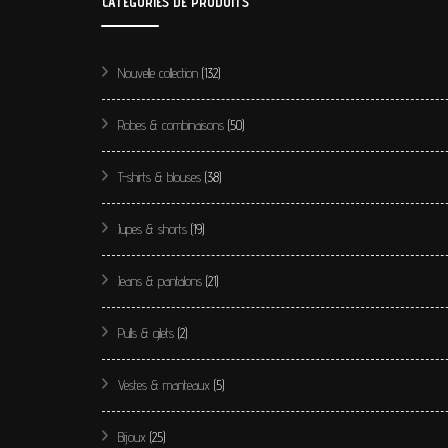
CATÉGORIES DE PRODUITS
Nouvelle collection
(132)
Robes & combinaisons
(50)
T-shirts & blouses
(38)
Jupes & shorts
(19)
Jeans & pantalons
(21)
Pulls & gilets
(2)
Vestes & manteaux
(5)
Bijoux
(25)