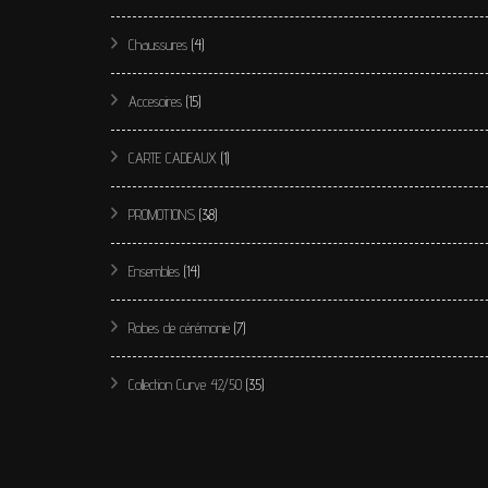
Chaussures
(4)
Accesoires
(15)
CARTE CADEAUX
(1)
PROMOTIONS
(38)
Ensembles
(14)
Robes de cérémonie
(7)
Collection Curve 42/50
(35)