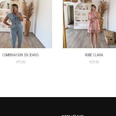
COMBINAISON EN JEANS
ROBE CLARA
€
41,00
€
29,90
Ce
produit
a
plusieurs
variations.
Les