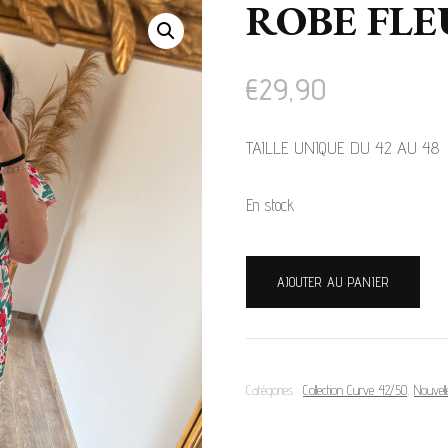
ROBE FLE
PROMOTIONS
€
29,90
T-SHIRTS & BLOUSES
PULLS & GILETS
TAILLE UNIQUE DU 42 AU 48
ROBES & COMBINAISONS
En stock
ROBES DE CÉRÉMONIE
quantité
AJOUTER AU PANIER
de
ENSEMBLES
ROBE
VESTES & MANTEAUX
FLEURIS
Catégories :
Collection Curve 42/50
,
Nouvelle
JUPES & SHORTS