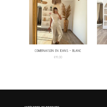
COMBINAISON EN JEANS – BLANC
€
41,00
Ce
produit
a
plusieurs
variations.
Les