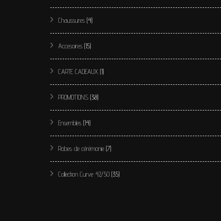
Chaussures
(4)
Accesoires
(15)
CARTE CADEAUX
(1)
PROMOTIONS
(38)
Ensembles
(14)
Robes de cérémonie
(7)
Collection Curve 42/50
(35)