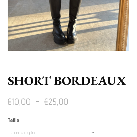
SHORT BORDEAUX
Plage
€
10,00
–
€
25,00
de
Taille
prix :