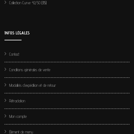
Collection Curve 42/50
(35)
INFOS LÉGALES
Contact
Conditions générales de vente
Modalités d’expédition et de retour
Rétractation
Mon compte
Élément de menu