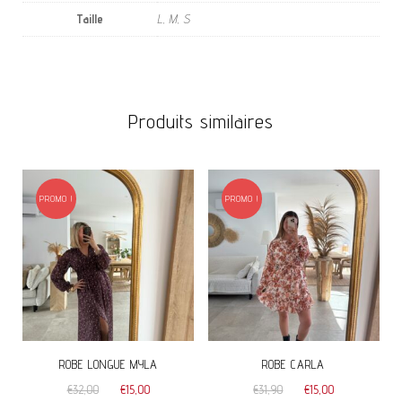
Taille
L, M, S
Produits similaires
PROMO !
PROMO !
ROBE LONGUE MYLA
ROBE CARLA
Le
Le
Le
Le
€
32,00
€
15,00
€
31,90
€
15,00