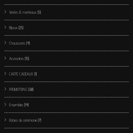
Vestes & manteaux
(5)
Bijoux
(25)
Chaussures
(4)
Accesoires
(15)
CARTE CADEAUX
(1)
PROMOTIONS
(38)
Ensembles
(14)
Robes de cérémonie
(7)