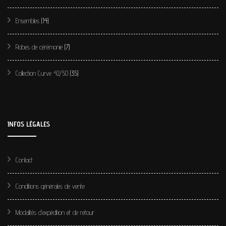
Ensembles
(14)
Robes de cérémonie
(7)
Collection Curve 42/50
(35)
INFOS LÉGALES
Contact
Conditions générales de vente
Modalités d’expédition et de retour