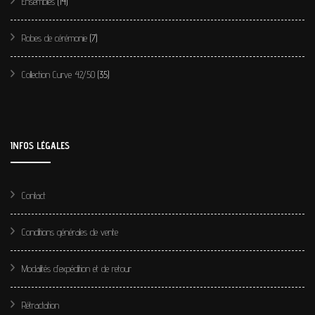
Ensembles
(14)
Robes de cérémonie
(7)
Collection Curve 42/50
(35)
INFOS LÉGALES
Contact
Conditions générales de vente
Modalités d’expédition et de retour
Rétractation