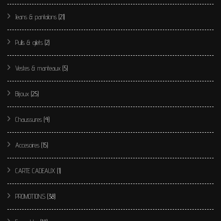
Jeans & pantalons
(21)
Pulls & gilets
(2)
Vestes & manteaux
(5)
Bijoux
(25)
Chaussures
(4)
Accesoires
(15)
CARTE CADEAUX
(1)
PROMOTIONS
(38)