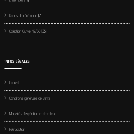
Ensembles
(14)
Robes de cérémonie
(7)
Collection Curve 42/50
(35)
INFOS LÉGALES
Contact
Conditions générales de vente
Modalités d’expédition et de retour
Rétractation