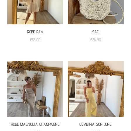
ROBE PAM
SAC
€
35,00
€
26,90
Ce
produit
a
plusieurs
variations.
Les
options
peuvent
être
ROBE MAGNOLIA CHAMPAGNE
COMBINAISON JUNE
choisies