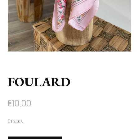
FOULARD
€
10,00
En stock
quantité