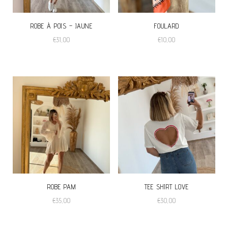
ROBE À POIS – JAUNE
FOULARD
€
31,00
€
10,00
ROBE PAM
TEE SHIRT LOVE
€
35,00
€
30,00
Ce