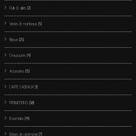
Pulls & gilets
(2)
Vestes & manteaux
(5)
Bijoux
(25)
Chaussures
(4)
Accesoires
(15)
CARTE CADEAUX
(1)
PROMOTIONS
(38)
Ensembles
(14)
Robes de cérémonie
(7)