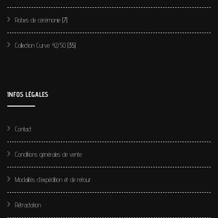
Robes de cérémonie
(7)
Collection Curve 42/50
(35)
INFOS LÉGALES
Contact
Conditions générales de vente
Modalités d’expédition et de retour
Rétractation