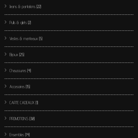
produit
Jeans & pantalons
(22)
Pulls & gilets
(2)
Vestes & manteaux
(5)
Bijoux
(25)
Chaussures
(4)
Accesoires
(15)
CARTE CADEAUX
(1)
PROMOTIONS
(38)
Ensembles
(14)