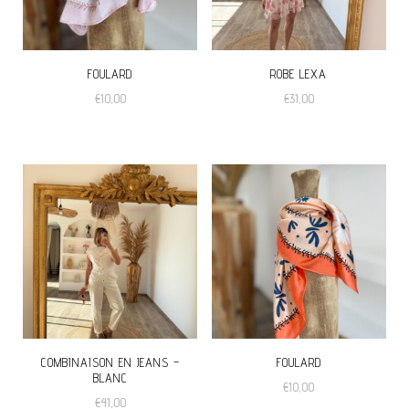
FOULARD
ROBE LEXA
€
10,00
€
31,00
COMBINAISON EN JEANS –
FOULARD
BLANC
€
10,00
€
41,00